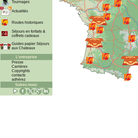
Tournages
Actualités
Routes historiques
Séjours en forfaits &
coffrets cadeaux
Guides papier Séjours
aux Chateaux
L'entreprise
Presse
Carrières
Copyrights
contacts
adhérez
Suivez-nous: