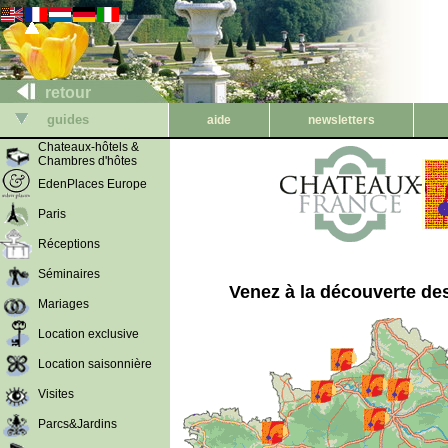
retour
guides
aide
newsletters
Chateaux-hôtels &
Chambres d'hôtes
EdenPlaces Europe
Paris
Réceptions
Séminaires
Venez à la découverte des
Mariages
Location exclusive
Location saisonnière
Visites
Parcs&Jardins