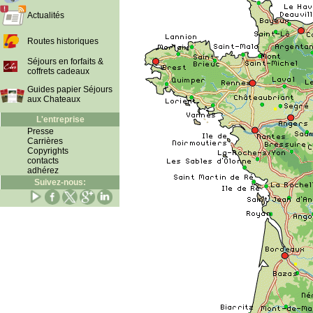
Actualités
Routes historiques
Séjours en forfaits &
coffrets cadeaux
Guides papier Séjours
aux Chateaux
L'entreprise
Presse
Carrières
Copyrights
contacts
adhérez
Suivez-nous: