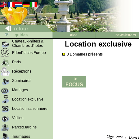
retour
guides
aide
newsletters
Chateaux-hôtels &
Location exclusive
Chambres d'hôtes
EdenPlaces Europe
8 Domaines présents
Paris
Réceptions
>
Séminaires
FOCUS
Mariages
Location exclusive
Location saisonnière
Visites
Parcs&Jardins
Tournages