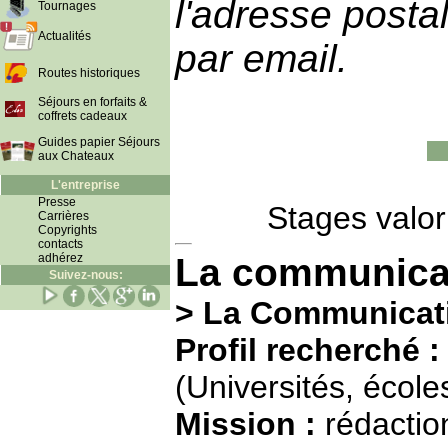
l'adresse posta
Tournages
Actualités
par email.
Routes historiques
Séjours en forfaits &
coffrets cadeaux
Guides papier Séjours
aux Chateaux
L'entreprise
Presse
Stages valor
Carrières
Copyrights
contacts
adhérez
La communicat
Suivez-nous:
> La Communicati
Profil recherché :
(Universités, école
Mission :
rédaction