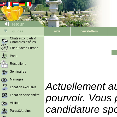
retour
guides
aide
newsletters
Chateaux-hôtels &
Chambres d'hôtes
EdenPlaces Europe
Paris
Réceptions
Séminaires
Mariages
Actuellement au
Location exclusive
pourvoir. Vous
Location saisonnière
Visites
candidature spo
Parcs&Jardins