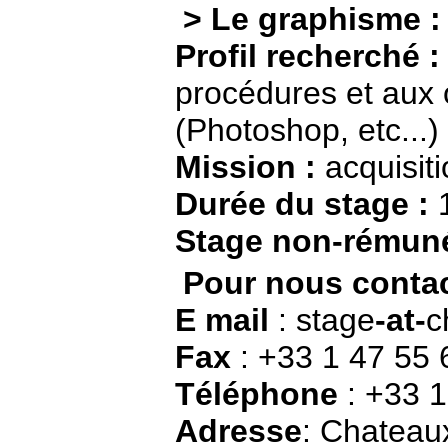
> Le graphisme :
Profil recherché :
procédures et aux
(Photoshop, etc...)
Mission :
acquisiti
Durée du stage :
1
Stage non-rémun
Pour nous contac
E mail
: stage
-at-
c
Fax
: +33 1 47 55 
Téléphone
: +33 1
Adresse
: Chateau