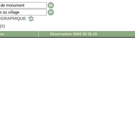
EOGRAPHIQUE
(
)
0
tre
Réservation: 0892 56 56 28