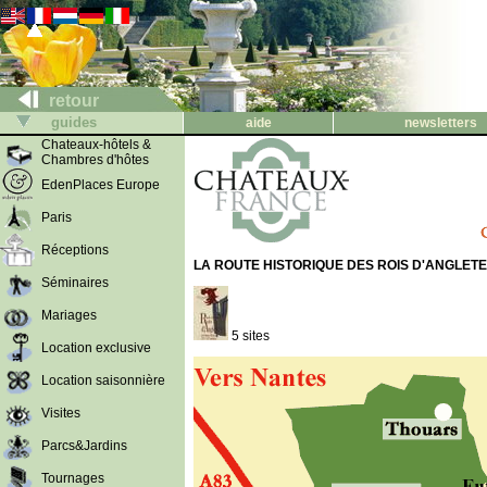
retour
guides
aide
newsletters
Chateaux-hôtels &
Chambres d'hôtes
EdenPlaces Europe
Paris
Réceptions
LA ROUTE HISTORIQUE DES ROIS D'ANGLET
Séminaires
Mariages
5 sites
Location exclusive
Location saisonnière
Visites
Parcs&Jardins
Tournages