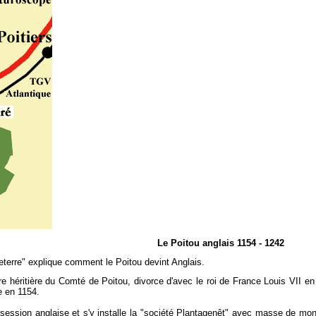
Le Poitou anglais 1154 - 1242
eterre" explique comment le Poitou devint Anglais.
ère héritière du Comté de Poitou, divorce d'avec le roi de France Louis VII e
e en 1154.
ssession anglaise et s'y installe la "société Plantagenêt" avec masse de mo