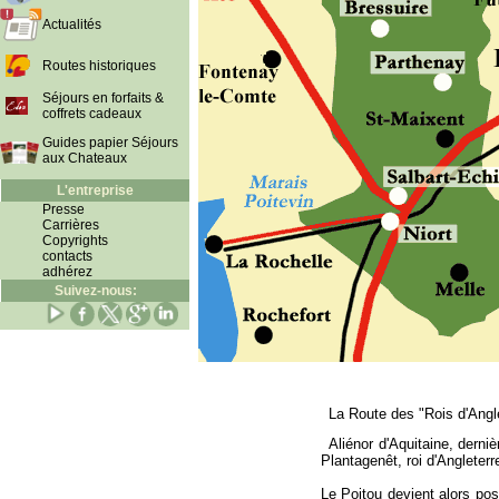
Actualités
Routes historiques
Séjours en forfaits &
coffrets cadeaux
Guides papier Séjours
aux Chateaux
L'entreprise
Presse
Carrières
Copyrights
contacts
adhérez
Suivez-nous:
La Route des "Rois d'Angl
Aliénor d'Aquitaine, derni
Plantagenêt, roi d'Angleterr
Le Poitou devient alors po