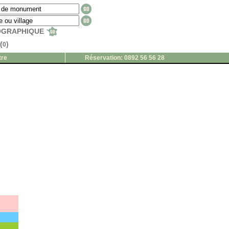
EOGRAPHIQUE
(
)
0
tre
Réservation: 0892 56 56 28