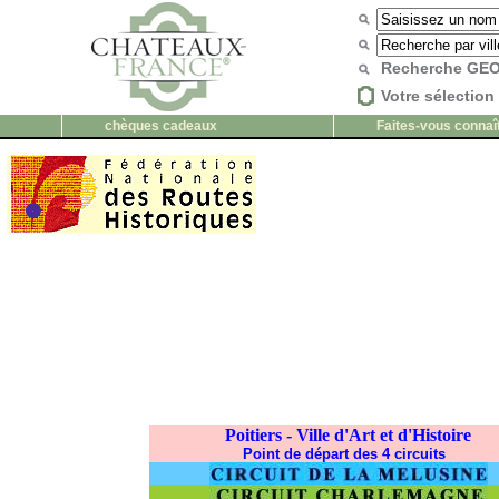
Recherche G
Votre sélection 
chèques cadeaux
Faites-vous connaî
Poitiers - Ville d'Art et d'Histoire
Point de départ des 4 circuits