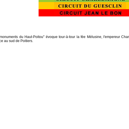
onuments du Haut-Poitou" évoque tour-à-tour la fée Mélusine, l'empereur Charl
ce au sud de Poitiers.