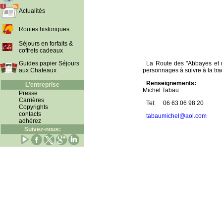
Actualités
Routes historiques
Séjours en forfaits &
coffrets cadeaux
Guides papier Séjours
La Route des "Abbayes et m
aux Chateaux
personnages à suivre à la tra
Renseignements:
L'entreprise
Michel Tabau
Presse
Carrières
Tel:
06 63 06 98 20
Copyrights
contacts
tabaumichel@aol.com
adhérez
Suivez-nous: