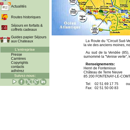
Actualités
Routes historiques
Séjours en forfaits &
coffrets cadeaux
Guides papier Séjours
La Route du "Circuit Sud-V
aux Chateaux
la vie des anciens moines, n
L'entreprise
Au sud de la Vendée (85), 
Presse
surnommé la "Venise verte", l
Carrières
Copyrights
Renseignements:
contacts
Henri de Fontenioux
adhérez
Château de Terre Neuve
Suivez-nous:
85 200 FONTENAY-LE-COM
Tel:
02 51 69 17 75
ou
Fax:
02 51 50 00 83