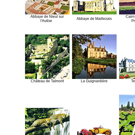
Abbaye de Nieul sur
Cairn
Abbaye de Maillezais
l'Autise
Pr
Château de Talmont
La Guignardière
Te