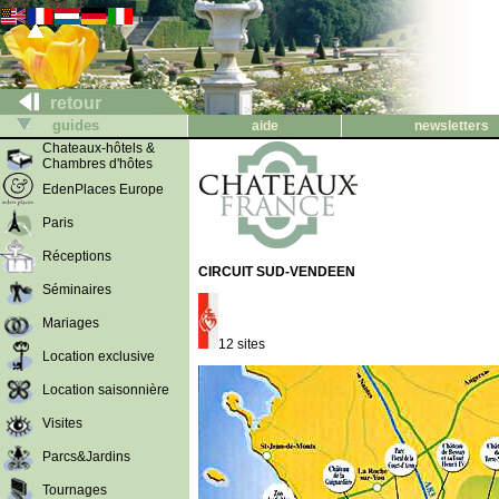
retour
guides
aide
newsletters
Chateaux-hôtels &
Chambres d'hôtes
EdenPlaces Europe
Paris
Réceptions
CIRCUIT SUD-VENDEEN
Séminaires
Mariages
12 sites
Location exclusive
Location saisonnière
Visites
Parcs&Jardins
Tournages