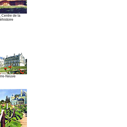
, Centre de la
éhistoire
rre-Neuve