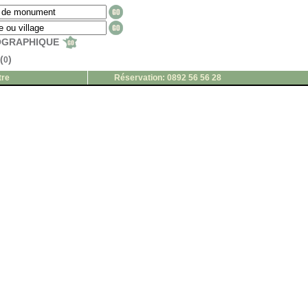
EOGRAPHIQUE
(
)
0
tre
Réservation: 0892 56 56 28