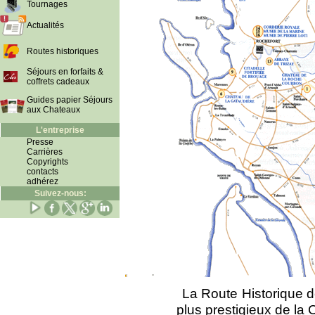
Tournages
Actualités
Routes historiques
Séjours en forfaits &
coffrets cadeaux
Guides papier Séjours
aux Chateaux
L'entreprise
Presse
Carrières
Copyrights
contacts
adhérez
Suivez-nous:
La Route Historique 
plus prestigieux de la 