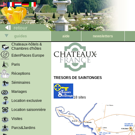
retour
guides
aide
newsletters
Chateaux-hôtels &
Chambres d'hôtes
EdenPlaces Europe
Paris
Réceptions
TRESORS DE SAINTONGES
Séminaires
Mariages
18 sites
Location exclusive
Location saisonnière
Visites
Parcs&Jardins