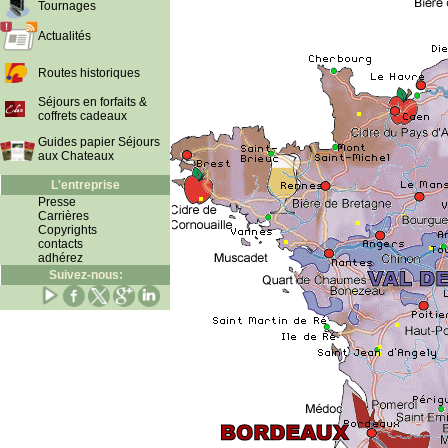
Tournages
Actualités
Routes historiques
Séjours en forfaits &
coffrets cadeaux
Guides papier Séjours
aux Chateaux
L'entreprise
Presse
Carrières
Copyrights
contacts
adhérez
Suivez-nous: