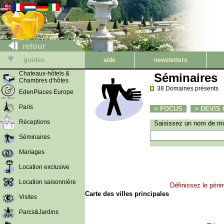
retour
guides
aide
newsletters
Chateaux-hôtels &
Séminaires
Chambres d'hôtes
38 Domaines présents
EdenPlaces Europe
Paris
> FOCUS
> DEVIS C
Réceptions
Saisissez un nom de mo
Séminaires
Mariages
Location exclusive
Location saisonnière
Définissez le péri
Carte des villes principales
Visites
Parcs&Jardins