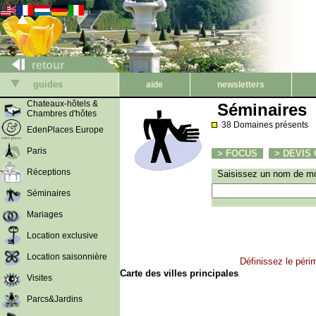
retour
guides
aide
newsletters
Chateaux-hôtels &
Séminaires
Chambres d'hôtes
38 Domaines présents
EdenPlaces Europe
Paris
> FOCUS
> DEVIS C
Réceptions
Saisissez un nom de mo
Séminaires
Mariages
Location exclusive
Location saisonnière
Définissez le péri
Carte des villes principales
Visites
Parcs&Jardins