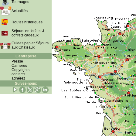
Tournages
Actualités
Routes historiques
Séjours en forfaits &
coffrets cadeaux
Guides papier Séjours
aux Chateaux
L'entreprise
Presse
Carrières
Copyrights
contacts
adhérez
Suivez-nous: