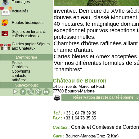
Tournages
inventive. Demeure du XVIIe siècle
Actualités
douves en eau, classé Monument H
Routes historiques
40 hectares, le magnifique domain
exceptionnel pour vos réceptions t
Séjours en forfaits &
coffrets cadeaux
professionnelles.
Chambres d'hôtes raffinées alliant
Guides papier Séjours
aux Chateaux
charme d'antan.
Cartes bleues et Amex acceptées.
L'entreprise
Voir nos différentes formules de sé
Presse
Carrières
"chambres".
Copyrights
contacts
Château de Bourron
adhérez
Suivez-nous:
14 bis, rue du Maréchal Foch
77780 Bourron-Marlotte
Réservation directe par téléphone : 
Tel :
+33 1 64 78 39 39
Fax :
+33 1 64 78 35 35
Comte et Comtesse de Cordon
Contact :
Gare :
Bourron-Marlotte/Grez (2 Km)