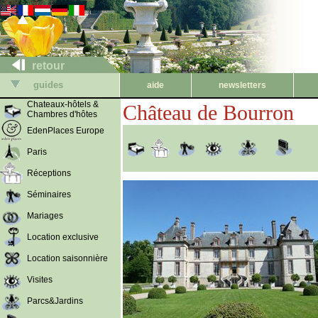
retour
guides
aide
newsletters
Chateaux-hôtels &
Château de Bourron
Chambres d'hôtes
EdenPlaces Europe
Paris
Réceptions
Séminaires
Mariages
Location exclusive
Location saisonnière
Visites
Parcs&Jardins