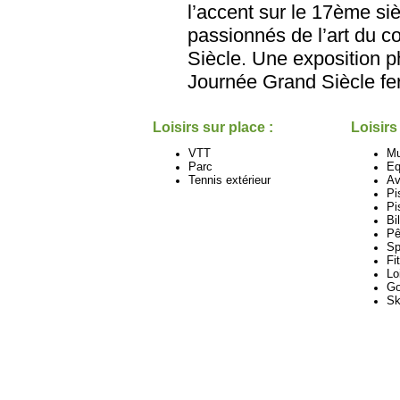
l’accent sur le 17ème si
passionnés de l’art du c
Siècle. Une exposition p
Journée Grand Siècle fer
Loisirs sur place :
Loisirs
VTT
M
Parc
Eq
Tennis extérieur
Av
Pi
Pi
Bi
Pê
Sp
Fi
Lo
Go
Sk