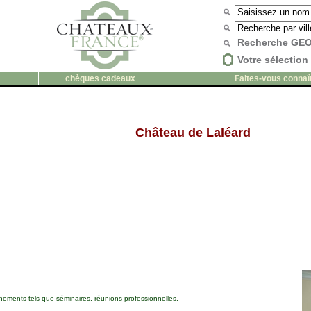
Recherche G
Votre sélection 
chèques cadeaux
Faites-vous connaî
Château de Laléard
nements tels que séminaires, réunions professionnelles,