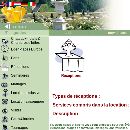
retour
guides
aide
newsletters
Chateaux-hôtels &
Chambres d'hôtes
EdenPlaces Europe
Paris
Réceptions
Séminaires
Réceptions
Mariages
Location exclusive
Types de réceptions :
Location saisonnière
Services compris dans la location :
Visites
Description :
Parcs&Jardins
Plusieurs salles et salons vous sont proposés pour vos évé
Tournages
expositions, stages de formation, mariages, anniversaires.