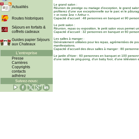
Le grand salon :
Actualités
Réunion de prestige ou mariage d'exception, le grand salon
profiterez d'une vue exceptionnelle sur le parc et le pâtu
» et notre âne « Arthur ».
Routes historiques
Capacité d'accueil : 48 personnes en banquet et 90 person
Le petit salon :
Séjours en forfaits &
Réunion, repas ou exposition, le petit salon vous permet un a
coffrets cadeaux
Capacité d'accueil : 32 personnes en banquet et 60 person
Les salles à manger :
Guides papier Séjours
Généralement utilisées pour les repas, agrémentées de pout
aux Chateaux
manifestations.
Capacité d'accueil des deux salles à manger : 80 personne
L'entreprise
Le jardin d'hiver : 60 personnes en banquet et 100 personne
Presse
d'une table de ping-pong, d'un baby foot, d'une télévision e
Carrières
Copyrights
contacts
adhérez
Suivez-nous: