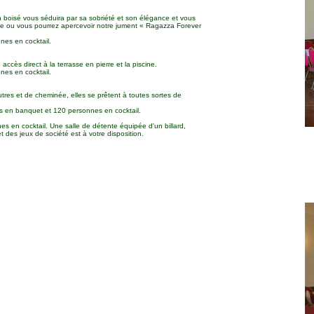
 boisé vous séduira par sa sobriété et son élégance et vous
rage ou vous pourrez apercevoir notre jument « Ragazza Forever
nes en cocktail.
ccès direct à la terrasse en pierre et la piscine.
nes en cocktail.
res et de cheminée, elles se prêtent à toutes sortes de
s en banquet et 120 personnes en cocktail.
s en cocktail. Une salle de détente équipée d'un billard,
t des jeux de société est à votre disposition.