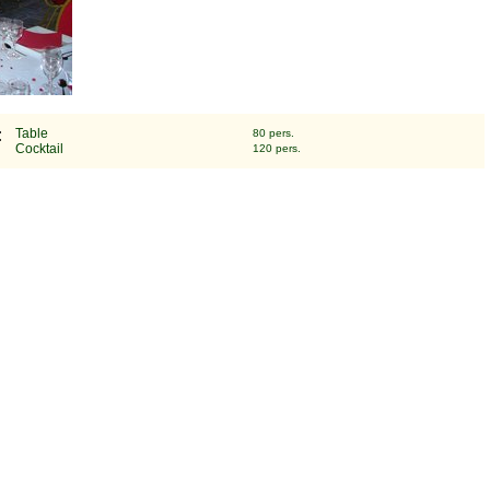
:
Table
80 pers.
Cocktail
120 pers.