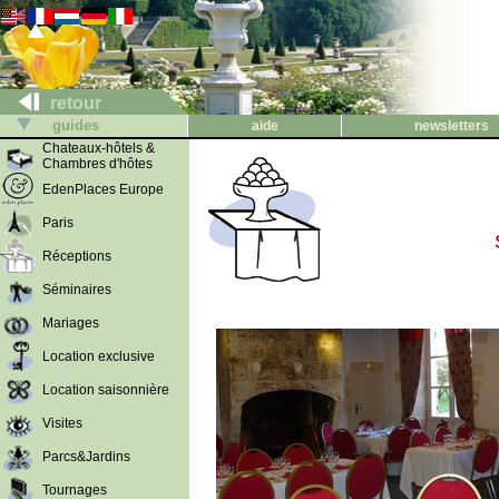
retour
guides
aide
newsletters
Chateaux-hôtels &
Chambres d'hôtes
EdenPlaces Europe
Paris
Réceptions
Séminaires
Mariages
Location exclusive
Location saisonnière
Visites
Parcs&Jardins
Tournages