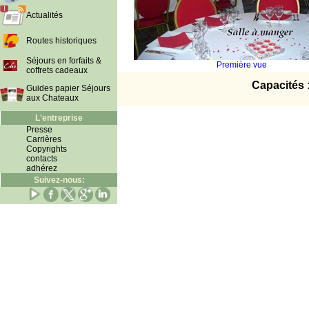
Actualités
Routes historiques
Séjours en forfaits &
Première vue
coffrets cadeaux
Capacités 
Guides papier Séjours
aux Chateaux
L'entreprise
Presse
Carrières
Copyrights
contacts
adhérez
Suivez-nous: