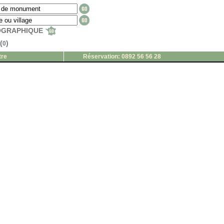
EOGRAPHIQUE
(
)
0
tre
Réservation: 0892 56 56 28