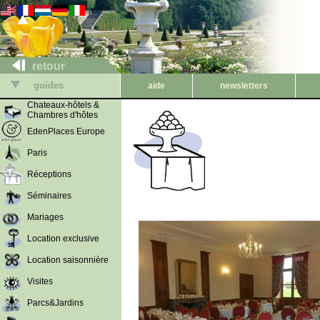
retour
guides
aide
newsletters
Chateaux-hôtels &
Chambres d'hôtes
EdenPlaces Europe
Paris
Réceptions
Séminaires
Mariages
Location exclusive
Location saisonnière
Visites
Parcs&Jardins