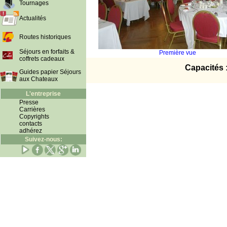
Tournages
Actualités
Routes historiques
Séjours en forfaits &
Première vue
coffrets cadeaux
Capacités 
Guides papier Séjours
aux Chateaux
L'entreprise
Presse
Carrières
Copyrights
contacts
adhérez
Suivez-nous: