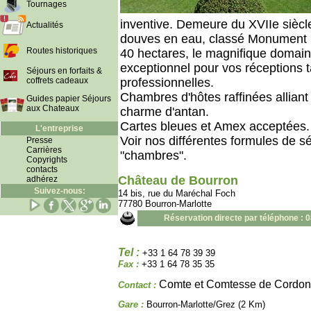
Tournages
inventive. Demeure du XVIIe siècle
Actualités
douves en eau, classé Monument H
Routes historiques
40 hectares, le magnifique domain
exceptionnel pour vos réceptions t
Séjours en forfaits &
coffrets cadeaux
professionnelles.
Chambres d'hôtes raffinées alliant
Guides papier Séjours
aux Chateaux
charme d'antan.
Cartes bleues et Amex acceptées.
L'entreprise
Voir nos différentes formules de sé
Presse
Carrières
"chambres".
Copyrights
contacts
Château de Bourron
adhérez
Suivez-nous:
14 bis, rue du Maréchal Foch
77780 Bourron-Marlotte
Réservation directe par téléphone : 
Tel :
+33 1 64 78 39 39
Fax :
+33 1 64 78 35 35
Comte et Comtesse de Cordon
Contact :
Gare :
Bourron-Marlotte/Grez (2 Km)