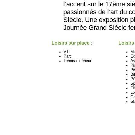
l’accent sur le 17ème si
passionnés de l’art du c
Siècle. Une exposition p
Journée Grand Siècle fer
Loisirs sur place :
Loisirs
VTT
M
Parc
Eq
Tennis extérieur
Av
Pi
Pi
Bi
Pê
Sp
Fi
Lo
Go
Sk