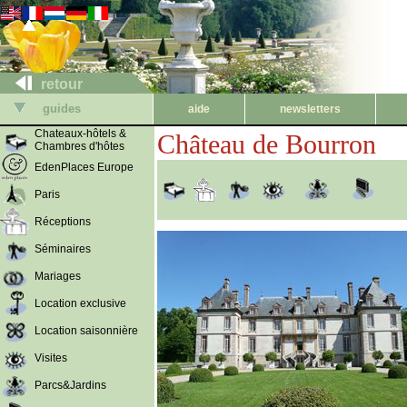
retour
guides
aide
newsletters
Chateaux-hôtels &
Château de Bourron
Chambres d'hôtes
EdenPlaces Europe
Paris
Réceptions
Séminaires
Mariages
Location exclusive
Location saisonnière
Visites
Parcs&Jardins