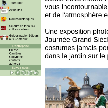
Tournages
vous incontournable
Actualités
et de l’atmosphère e
Routes historiques
Séjours en forfaits &
Une exposition phot
coffrets cadeaux
Guides papier Séjours
Journée Grand Siècl
aux Chateaux
costumes jamais por
L'entreprise
Presse
Carrières
dans le jardin sur le
Copyrights
contacts
adhérez
Suivez-nous: