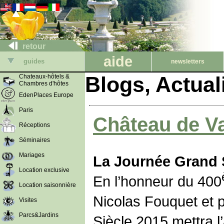
retour
aide
guides
newsletters
Blogs, Actua
Chateaux-hôtels &
Chambres d'hôtes
EdenPlaces Europe
Paris
Château de V
Réceptions
Séminaires
Mariages
La Journée Grand 
Location exclusive
En l’honneur du 400
Location saisonnière
Nicolas Fouquet et 
Visites
Parcs&Jardins
Siècle 2015 mettra l