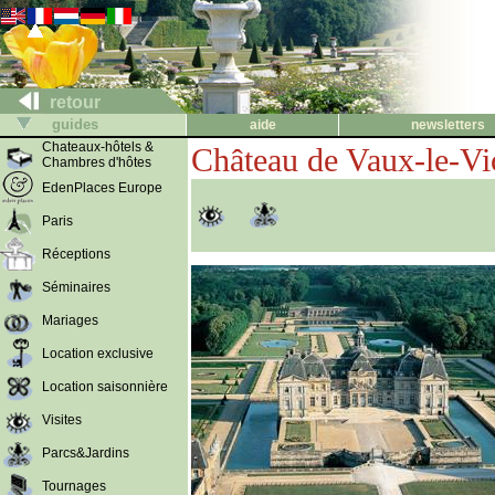
retour
guides
aide
newsletters
Chateaux-hôtels &
Château de Vaux-le-V
Chambres d'hôtes
EdenPlaces Europe
Paris
Réceptions
Séminaires
Mariages
Location exclusive
Location saisonnière
Visites
Parcs&Jardins
Tournages