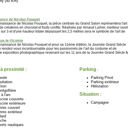
rly (40 Km)
sance de Nicolas Fouquet
naissance de Nicolas Fouquet, la pièce centrale du Grand Salon représentera l'art
 créations en chocolat et fruits confits. Réalisée par Arnaud Larher, meilleur ouvr
sur 3 et d'une hauteur totale dépassant les 2,5 mètres sera le symbole de l'art de
aux-le-Vicomte
naissance de Nicolas Fouquet et pour sa 11ème édition, la Journée Grand Siècle
n rendez-vous incontournable pour les passionnés de l’art du costume et de
e exposition photographique revenant sur les 11 ans de la Journée Grand Siècle f
 à proximité :
Parking
:
usée
Parking Privé
uitation
Parking extérieur
iron
Hélistation
ntgolfière
Situation :
 à l'arc
scine couverte
Campagne
scine extérieure
nnis couvert
nnis extérieur
llard
che
orts nautiques