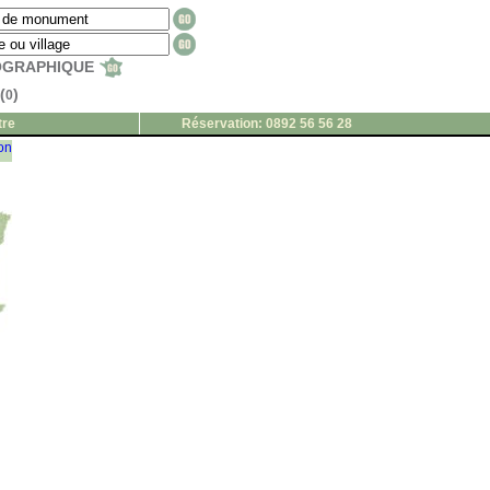
EOGRAPHIQUE
(
)
0
tre
Réservation: 0892 56 56 28
ion