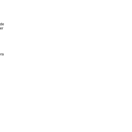
 de
ier
era