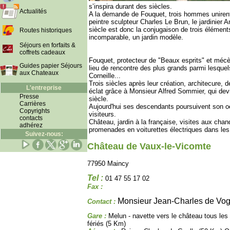
s’inspira durant des siècles.
Actualités
A la demande de Fouquet, trois hommes unirent l
peintre sculpteur Charles Le Brun, le jardinie
siècle est donc la conjugaison de trois élément
Routes historiques
incomparable, un jardin modèle.
Séjours en forfaits &
coffrets cadeaux
Fouquet, protecteur de "Beaux esprits" et mécè
Guides papier Séjours
lieu de rencontre des plus grands parmi lesquel
aux Chateaux
Corneille...
Trois siècles après leur création, architecure, dé
L'entreprise
éclat grâce à Monsieur Alfred Sommier, qui devi
Presse
siècle.
Carrières
Aujourd'hui ses descendants poursuivent son oe
Copyrights
visiteurs.
contacts
Château, jardin à la française, visites aux cha
adhérez
promenades en voiturettes électriques dans les 
Suivez-nous:
Château de Vaux-le-Vicomte
77950 Maincy
Tel :
01 47 55 17 02
Fax :
Monsieur Jean-Charles de Vo
Contact :
Gare :
Melun - navette vers le château tous les
fériés (5 Km)