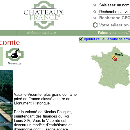
Recherche G
Votre sélection 
chèques cadeaux
Faites-vous connaî
icomte
Ajouter ce lieu à votre sélect
Vaux-le-Vicomte, plus grand domaine
privé de France classé au titre de
Monument Historique.
Par la volonté de Nicolas Fouquet,
surintendant des finances du Roi
Louis XIV, Vaux-le-Vicomte est
devenu un modèle d’esthétisme et
d’harmonie dont l’Europe entière