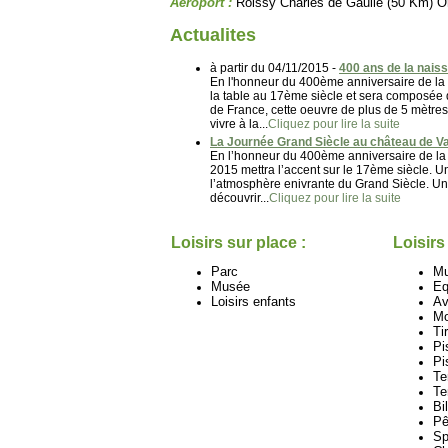
Aéroport :
Roissy Charles de Gaulle (50 Km) O
Actualites
à partir du 04/11/2015 -
400 ans de la nais
En l'honneur du 400ème anniversaire de la 
la table au 17ème siècle et sera composée de
de France, cette oeuvre de plus de 5 mètres 
vivre à la...
Cliquez pour lire la suite
La Journée Grand Siècle au château de V
En l’honneur du 400ème anniversaire de la 
2015 mettra l’accent sur le 17ème siècle. U
l’atmosphère enivrante du Grand Siècle. Un
découvrir...
Cliquez pour lire la suite
Loisirs sur place :
Loisirs
Parc
M
Musée
Eq
Loisirs enfants
Av
Mo
Tir
Pi
Pi
Te
Te
Bi
Pê
Sp