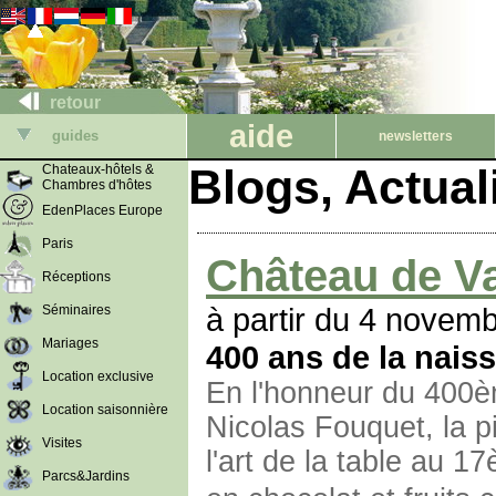
retour
aide
guides
newsletters
Blogs, Actua
Chateaux-hôtels &
Chambres d'hôtes
EdenPlaces Europe
Paris
Château de V
Réceptions
à partir du 4 novem
Séminaires
Mariages
400 ans de la nais
Location exclusive
En l'honneur du 400è
Location saisonnière
Nicolas Fouquet, la p
Visites
l'art de la table au 
Parcs&Jardins