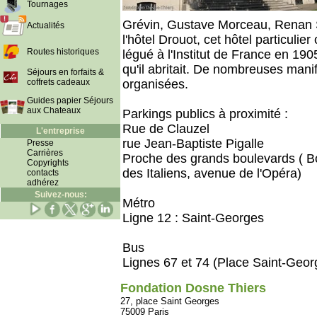
Tournages
Grévin, Gustave Morceau, Renan S
Actualités
l'hôtel Drouot, cet hôtel particulie
Routes historiques
légué à l'Institut de France en 190
qu'il abritait. De nombreuses manif
Séjours en forfaits &
coffrets cadeaux
organisées.
Guides papier Séjours
aux Chateaux
Parkings publics à proximité :
Rue de Clauzel
L'entreprise
rue Jean-Baptiste Pigalle
Presse
Carrières
Proche des grands boulevards ( 
Copyrights
des Italiens, avenue de l'Opéra)
contacts
adhérez
Suivez-nous:
Métro
Ligne 12 : Saint-Georges
Bus
Lignes 67 et 74 (Place Saint-Geor
Fondation Dosne Thiers
27, place Saint Georges
75009 Paris