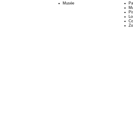
Musée
Pa
M
Pi
Lo
Co
Zo