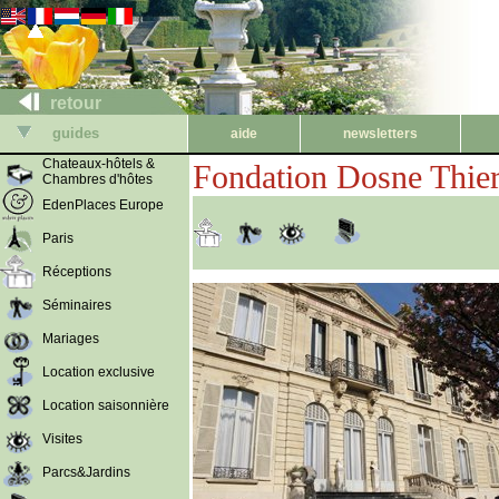
retour
guides
aide
newsletters
Chateaux-hôtels &
Fondation Dosne Thie
Chambres d'hôtes
EdenPlaces Europe
Paris
Réceptions
Séminaires
Mariages
Location exclusive
Location saisonnière
Visites
Parcs&Jardins