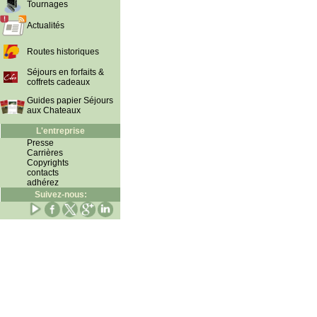
Tournages
Actualités
Routes historiques
Séjours en forfaits &
coffrets cadeaux
Guides papier Séjours
aux Chateaux
L'entreprise
Presse
Carrières
Copyrights
contacts
adhérez
Suivez-nous: