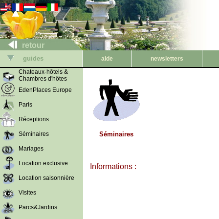
retour
guides
aide
newsletters
Chateaux-hôtels &
Chambres d'hôtes
EdenPlaces Europe
Paris
Réceptions
Séminaires
Séminaires
Mariages
Location exclusive
Informations :
Location saisonnière
Visites
Parcs&Jardins