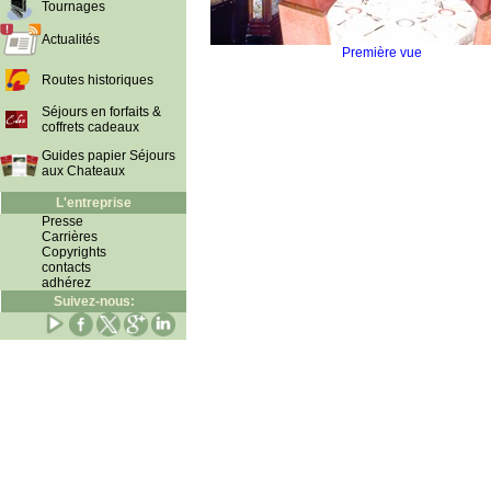
Tournages
Actualités
Première vue
Routes historiques
Séjours en forfaits &
coffrets cadeaux
Guides papier Séjours
aux Chateaux
L'entreprise
Presse
Carrières
Copyrights
contacts
adhérez
Suivez-nous: