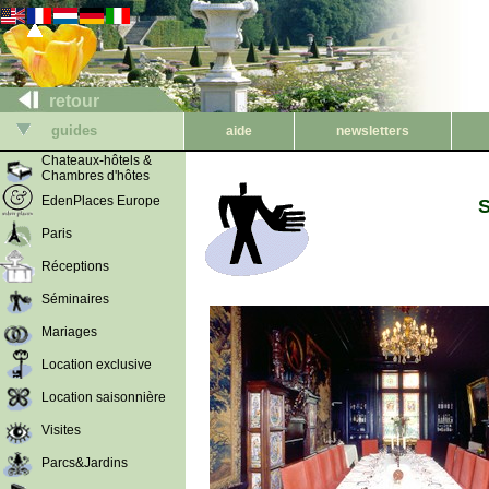
retour
guides
aide
newsletters
Chateaux-hôtels &
Chambres d'hôtes
EdenPlaces Europe
S
Paris
Réceptions
Séminaires
Mariages
Location exclusive
Location saisonnière
Visites
Parcs&Jardins