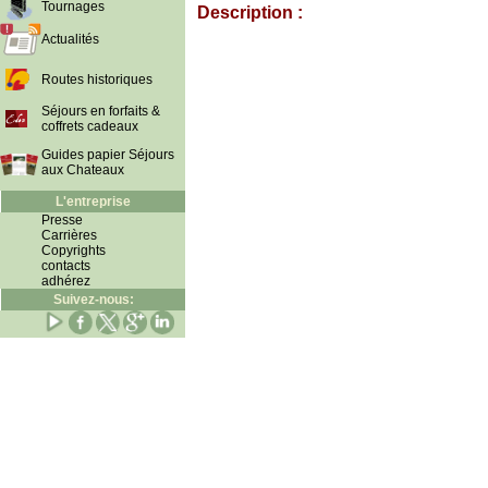
Tournages
Description :
Actualités
Routes historiques
Séjours en forfaits &
coffrets cadeaux
Guides papier Séjours
aux Chateaux
L'entreprise
Presse
Carrières
Copyrights
contacts
adhérez
Suivez-nous: