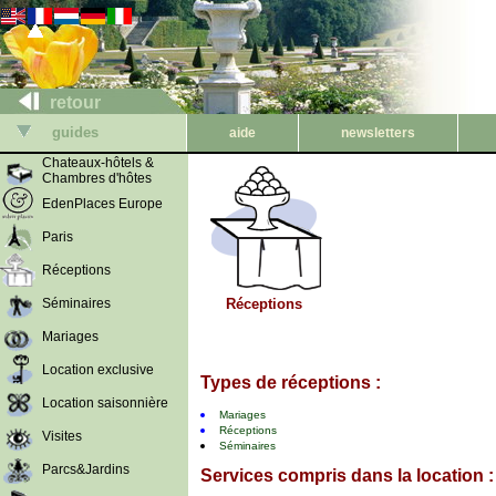
retour
guides
aide
newsletters
Chateaux-hôtels &
Chambres d'hôtes
EdenPlaces Europe
Paris
Réceptions
Séminaires
Réceptions
Mariages
Location exclusive
Types de réceptions :
Location saisonnière
Mariages
Réceptions
Visites
Séminaires
Parcs&Jardins
Services compris dans la location :