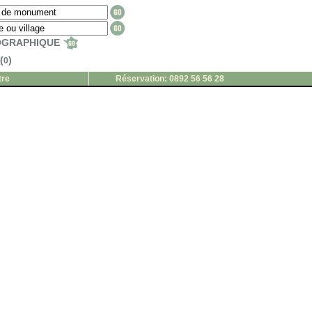
EOGRAPHIQUE
(
)
0
tre
Réservation: 0892 56 56 28