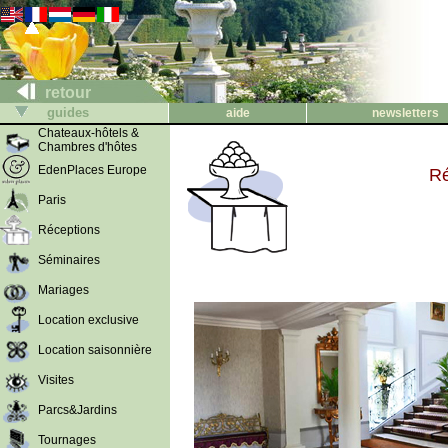
retour
guides
aide
newsletters
Chateaux-hôtels &
Chambres d'hôtes
EdenPlaces Europe
Ré
Paris
Réceptions
Séminaires
Mariages
Location exclusive
Location saisonnière
Visites
Parcs&Jardins
Tournages