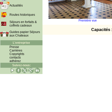
Actualités
Routes historiques
Première vue
Séjours en forfaits &
coffrets cadeaux
Capacités 
Guides papier Séjours
aux Chateaux
L'entreprise
Presse
Carrières
Copyrights
contacts
adhérez
Suivez-nous: