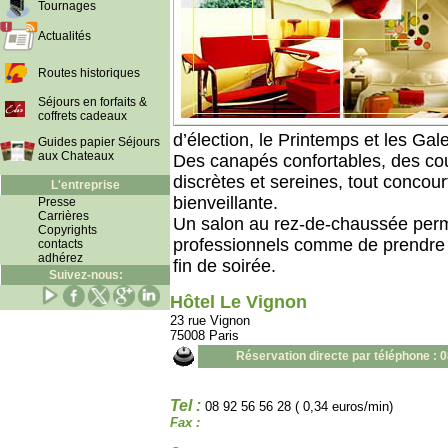
Tournages
Actualités
Routes historiques
Séjours en forfaits &
coffrets cadeaux
d’élection, le Printemps et les Gal
Guides papier Séjours
aux Chateaux
Des canapés confortables, des co
discrètes et sereines, tout concou
L'entreprise
bienveillante.
Presse
Carrières
Un salon au rez-de-chaussée perm
Copyrights
professionnels comme de prendre l
contacts
adhérez
fin de soirée.
Suivez-nous:
Hôtel Le Vignon
23 rue Vignon
75008 Paris
Réservation directe par téléphone : 
Tel :
08 92 56 56 28 ( 0,34 euros/min)
Fax :