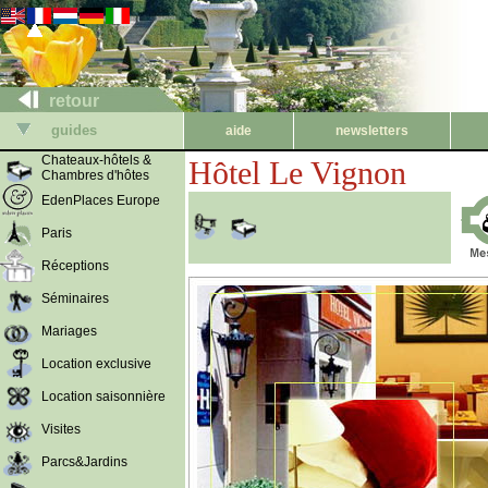
retour
guides
aide
newsletters
Chateaux-hôtels &
Hôtel Le Vignon
Chambres d'hôtes
EdenPlaces Europe
Paris
Réceptions
Séminaires
Mariages
Location exclusive
Location saisonnière
Visites
Parcs&Jardins