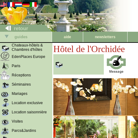
retour
guides
aide
newsletters
Chateaux-hôtels &
Hôtel de l'Orchidée
Chambres d'hôtes
EdenPlaces Europe
Paris
Réceptions
Séminaires
Mariages
Location exclusive
Location saisonnière
Visites
Parcs&Jardins