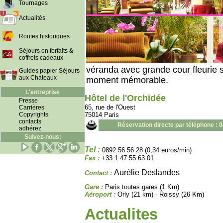
Tournages
Actualités
Routes historiques
Séjours en forfaits &
coffrets cadeaux
véranda avec grande cour fleurie s
Guides papier Séjours
aux Chateaux
moment mémorable.
L'entreprise
Hôtel de l'Orchidée
Presse
65, rue de l'Ouest
Carrières
Copyrights
75014 Paris
contacts
Réservation directe par téléphone : 
adhérez
Suivez-nous:
Tel :
0892 56 56 28 (0,34 euros/min)
Fax :
+33 1 47 55 63 01
Aurélie Deslandes
Contact :
Gare :
Paris toutes gares (1 Km)
Aéroport :
Orly (21 km) - Roissy (26 Km)
Actualites