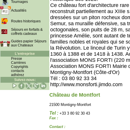
Tournages
Ce château fort d'architecture rare 
Actualités
reconstruit partiellement au XIIIe
dressées sur un piton rocheux dom
Routes historiques
Semur, sa muraille défensive, sa t
octogonales, son puits de 28 m, sa
Séjours en forfaits &
coffrets cadeaux
princesse Amélie, sont autant de
familles nobles et royales qui se s
Guides papier Séjours
aux Chateaux
la Révolution. Le linceul de Turin 
1360 à 1388 et de 1418 à 1438. Act
L'entreprise
Presse
l'association MONS FORTI (220 
Carrières
Association MONS FORTI Mairie d
Copyrights
contacts
Montigny-Montfort (Côte-d'Or)
adhérez
Tél : 03 80 92 33 34
Suivez-nous:
http://www.monsforti.jimdo.com
Château de Montfort
21500 Montigny-Montfort
Tel :
+33 3 80 92 30 43
Fax :
Contact :