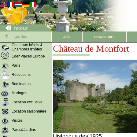
retour
guides
aide
newsletters
Chateaux-hôtels &
Château de Montfort
Chambres d'hôtes
EdenPlaces Europe
Paris
Réceptions
Séminaires
Mariages
Location exclusive
Location saisonnière
Visites
Parcs&Jardins
Historique dès 1925.