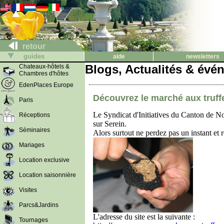
retour
guides
aide
newsletters
Blogs, Actualités & évé
Chateaux-hôtels &
Chambres d'hôtes
EdenPlaces Europe
Découvrez le marché aux truf
Paris
Le Syndicat d'Initiatives du Canton de Noy
Réceptions
sur Serein.
Séminaires
Alors surtout ne perdez pas un instant et r
Mariages
Location exclusive
Location saisonnière
Visites
Parcs&Jardins
L'adresse du site est la suivante :
Tournages