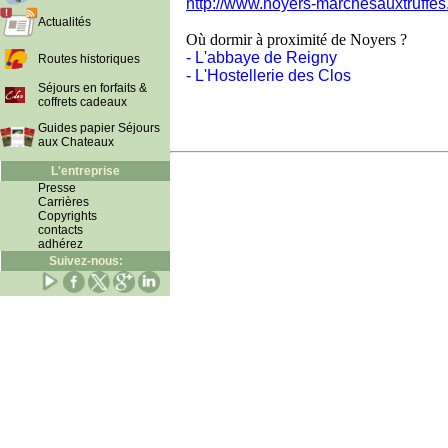
http://www.noyers-marchesauxtruffe
Actualités
Où dormir à proximité de Noyers ?
- L'abbaye de Reigny
Routes historiques
- L'Hostellerie des Clos
Séjours en forfaits &
coffrets cadeaux
Guides papier Séjours
aux Chateaux
L'entreprise
Presse
Carrières
Copyrights
contacts
adhérez
Suivez-nous: