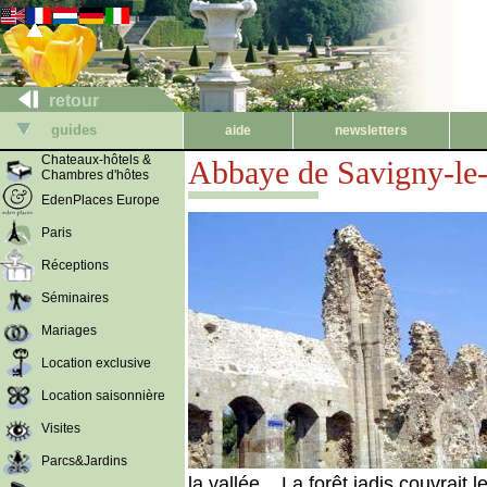
retour
guides
aide
newsletters
Chateaux-hôtels &
Abbaye de Savigny-le
Chambres d'hôtes
EdenPlaces Europe
Paris
Réceptions
Séminaires
Mariages
Location exclusive
Location saisonnière
Visites
Parcs&Jardins
la vallée... La forêt jadis couvrait l