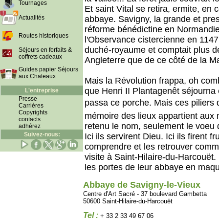
Tournages
Et saint Vital se retira, ermite, e
Actualités
abbaye. Savigny, la grande et pre
réforme bénédictine en Normandie
Routes historiques
l'Observance cistercienne en 1147,
duché-royaume et comptait plus de
Séjours en forfaits &
coffrets cadeaux
Angleterre que de ce côté de la M
Guides papier Séjours
aux Chateaux
Mais la Révolution frappa, oh comb
que Henri II Plantagenêt séjourna 
L'entreprise
Presse
passa ce porche. Mais ces piliers d
Carrières
Copyrights
mémoire des lieux appartient aux m
contacts
retenu le nom, seulement le voeu d'
adhérez
Suivez-nous:
Ici ils servirent Dieu. Ici ils firent 
comprendre et les retrouver comme 
visite à Saint-Hilaire-du-Harcouët
les portes de leur abbaye en maqu
Abbaye de Savigny-le-Vieux
Centre d'Art Sacré - 37 boulevard Gambetta
50600 Saint-Hilaire-du-Harcouët
Tel :
+ 33 2 33 49 67 06