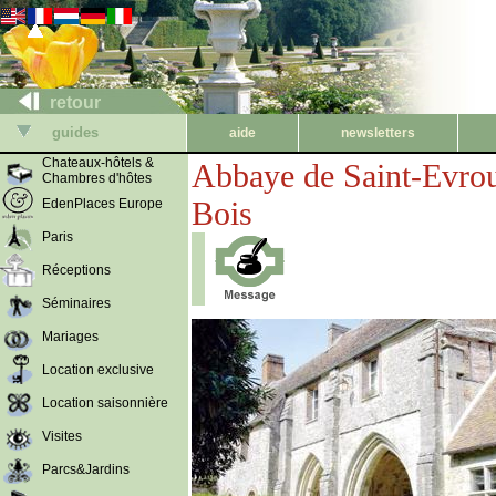
retour
guides
aide
newsletters
Chateaux-hôtels &
Abbaye de Saint-Evro
Chambres d'hôtes
Bois
EdenPlaces Europe
Paris
Réceptions
Séminaires
Mariages
Location exclusive
Location saisonnière
Visites
Parcs&Jardins