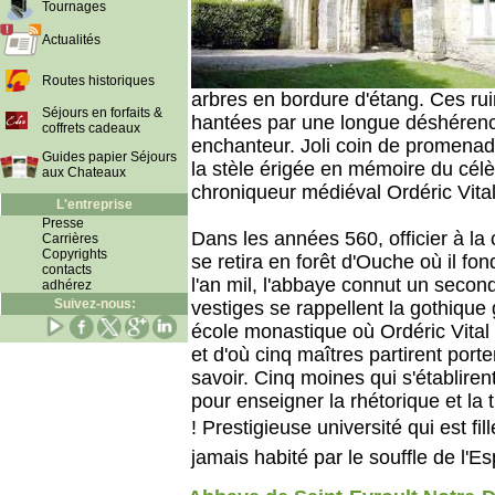
Tournages
Actualités
Routes historiques
arbres en bordure d'étang. Ces ru
Séjours en forfaits &
hantées par une longue déshérenc
coffrets cadeaux
enchanteur. Joli coin de promenade
Guides papier Séjours
la stèle érigée en mémoire du célè
aux Chateaux
chroniqueur médiéval Ordéric Vital
L'entreprise
Presse
Dans les années 560, officier à la 
Carrières
Copyrights
se retira en forêt d'Ouche où il f
contacts
l'an mil, l'abbaye connut un second 
adhérez
Suivez-nous:
vestiges se rappellent la gothique
école monastique où Ordéric Vital 
et d'où cinq maîtres partirent port
savoir. Cinq moines qui s'établir
pour enseigner la rhétorique et la
! Prestigieuse université qui est fil
jamais habité par le souffle de l'Esp