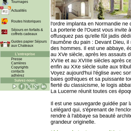
Tournages
Actualités
Routes historiques
l'ordre implanta en Normandie ne d
La porterie de l'Ouest vous invite 
Séjours en forfaits &
coffrets cadeaux
offusquez pas qu'elle fût jadis dé
l'aumône du pain : Devant Dieu, il n
Guides papier Séjours
aux Chateaux
des hommes. Il est une abbaye, édi
au XVe siècle, après les assauts d
L'entreprise
Presse
XVIIe et au XVIIIe siècles après ce
Carrières
enfin au XXe siècle suite aux tribu
Copyrights
contacts
Voyez aujourd'hui l'église avec so
adhérez
baies gothiques et sa puissante t
Suivez-nous:
fierté du classicisme, le logis abba
La Lucerne réunit toutes ces époq
Il est une sauvegarde guidée par l
Lelégard qui, s'éprenant de l'enclo
rendre à l'abbaye sa beauté archite
grandeur originelle.