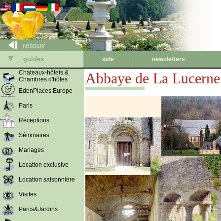
retour
guides
aide
newsletters
Chateaux-hôtels &
Abbaye de La Lucerne
Chambres d'hôtes
EdenPlaces Europe
Paris
Réceptions
Séminaires
Mariages
Location exclusive
Location saisonnière
Visites
Parcs&Jardins