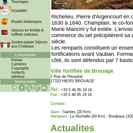
Tournages
Actualités
Richelieu, Pierre d'Argencourt en co
Routes historiques
1630 à 1640. Champlain, le co-fon
Marie Mancini y fut exilée. L'enva
Séjours en forfaits &
coffrets cadeaux
commerce du sel précipitèrent sa 
siècle.
Guides papier Séjours
aux Chateaux
Les remparts constituent un ense
fortifications avant Vauban. Form
L'entreprise
côté, ils sont défendus par 7 bast
Presse
Carrières
Copyrights
Ville fortifiée de Brouage
contacts
2 Rue de l'Hospital
adhérez
17320 HIERS BROUAGE
Suivez-nous:
Tel :
+33 5 46 85 19 16
Fax :
+33 5 46 85 19 16
Contact :
Gare :
Saintes (20 Km)
Aéroport :
La Rochelle (50 Km) - Bordeaux (10
Actualites