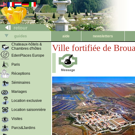
retour
guides
aide
newsletters
Chateaux-hôtels &
Ville fortifiée de Brou
Chambres d'hôtes
EdenPlaces Europe
Paris
Réceptions
Séminaires
Mariages
Location exclusive
Location saisonnière
Visites
Parcs&Jardins