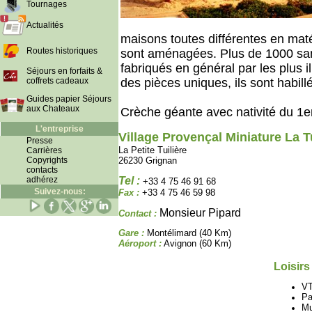
Tournages
Actualités
maisons toutes différentes en matér
Routes historiques
sont aménagées. Plus de 1000 sa
fabriqués en général par les plus i
Séjours en forfaits &
coffrets cadeaux
des pièces uniques, ils sont habil
Guides papier Séjours
aux Chateaux
Crèche géante avec nativité du 1e
L'entreprise
Village Provençal Miniature La Tu
Presse
La Petite Tuilière
Carrières
Copyrights
26230 Grignan
contacts
Tel :
adhérez
+33 4 75 46 91 68
Suivez-nous:
Fax :
+33 4 75 46 59 98
Monsieur Pipard
Contact :
Gare :
Montélimard (40 Km)
Aéroport :
Avignon (60 Km)
Loisirs
V
Pa
M