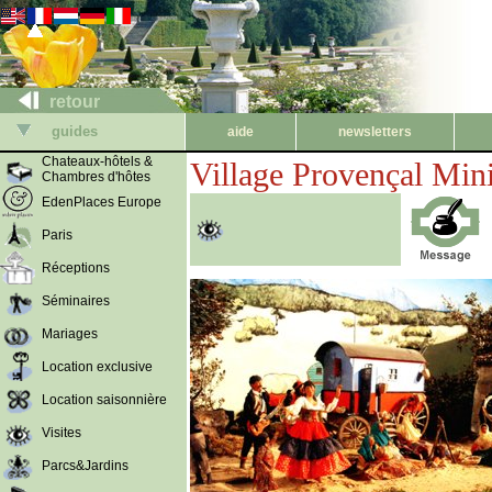
retour
guides
aide
newsletters
Chateaux-hôtels &
Village Provençal Mini
Chambres d'hôtes
EdenPlaces Europe
Paris
Réceptions
Séminaires
Mariages
Location exclusive
Location saisonnière
Visites
Parcs&Jardins