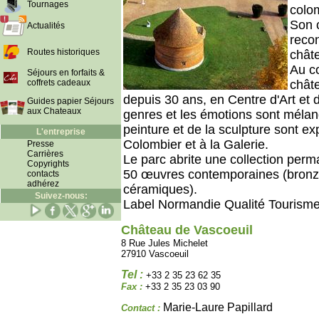
Tournages
colo
Son c
Actualités
recon
Routes historiques
chât
Au c
Séjours en forfaits &
coffrets cadeaux
châte
depuis 30 ans, en Centre d'Art et d'
Guides papier Séjours
aux Chateaux
genres et les émotions sont mélan
peinture et de la sculpture sont e
L'entreprise
Colombier et à la Galerie.
Presse
Carrières
Le parc abrite une collection per
Copyrights
50 œuvres contemporaines (bronz
contacts
adhérez
céramiques).
Suivez-nous:
Label Normandie Qualité Tourisme
Château de Vascoeuil
8 Rue Jules Michelet
27910 Vascoeuil
Tel :
+33 2 35 23 62 35
Fax :
+33 2 35 23 03 90
Marie-Laure Papillard
Contact :