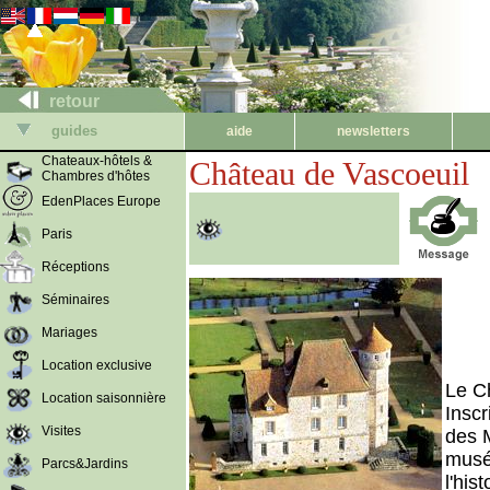
retour
guides
aide
newsletters
Chateaux-hôtels &
Château de Vascoeuil
Chambres d'hôtes
EdenPlaces Europe
Paris
Réceptions
Séminaires
Mariages
Location exclusive
Le C
Location saisonnière
Inscr
Visites
des 
musé
Parcs&Jardins
l'his