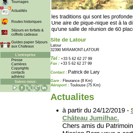
Tournages
Actualités
les traditions qui sont les profond
Routes historiques
Une aire de pique-nique est à la di
qu'une salle de réunion de 60 plac
Séjours en forfaits &
coffrets cadeaux
Site de Latour
Guides papier Séjours
Latour
aux Chateaux
32390 MIRAMONT-LATOUR
L'entreprise
Tel :
+33 5 62 62 27 99
Presse
Fax :
+33 5 62 62 27 99
Carrières
Copyrights
Patrick de Lary
Contact :
contacts
adhérez
Gare :
Fleurance (8 Km)
Suivez-nous:
Aéroport :
Toulouse (75 Km)
Actualites
à partir du 24/12/2019 -
Château Jumilhac.
Chers amis du Patri