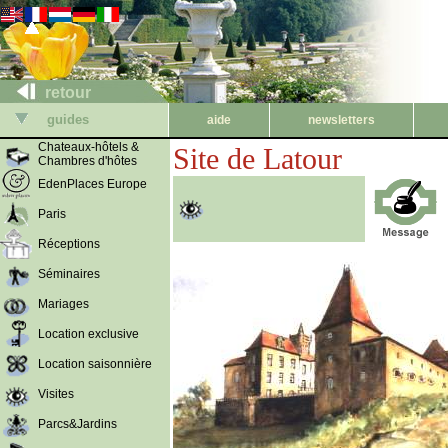
retour
guides
aide
newsletters
Chateaux-hôtels &
Site de Latour
Chambres d'hôtes
EdenPlaces Europe
Paris
Réceptions
Séminaires
Mariages
Location exclusive
Location saisonnière
Visites
Parcs&Jardins