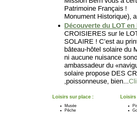
Mission Bern vous a cert
Patrimoine Français
Monument Historique), au
Découverte du LOT en 
CROISIERES sur le L
SOLAIRE ! C’est au prin
bâteau-hôtel solaire du
ni aucune nuisance sonor
ambassadeur du «navigu
solaire propose DES CRO
,poissonneuse, bien...
Cli
Loisirs sur place :
Loisirs
Musée
Pi
Pêche
Go