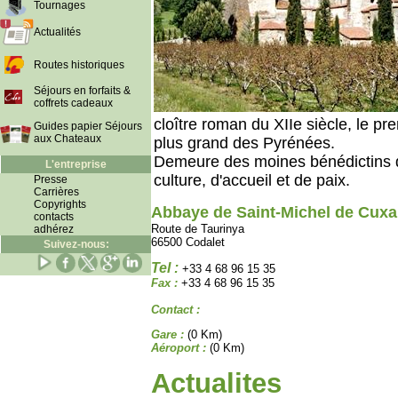
Tournages
Actualités
Routes historiques
Séjours en forfaits &
coffrets cadeaux
cloître roman du XIIe siècle, le pr
Guides papier Séjours
aux Chateaux
plus grand des Pyrénées.
Demeure des moines bénédictins de
L'entreprise
culture, d'accueil et de paix.
Presse
Carrières
Copyrights
Abbaye de Saint-Michel de Cuxa
contacts
Route de Taurinya
adhérez
66500 Codalet
Suivez-nous:
Tel :
+33 4 68 96 15 35
Fax :
+33 4 68 96 15 35
Contact :
Gare :
(0 Km)
Aéroport :
(0 Km)
Actualites