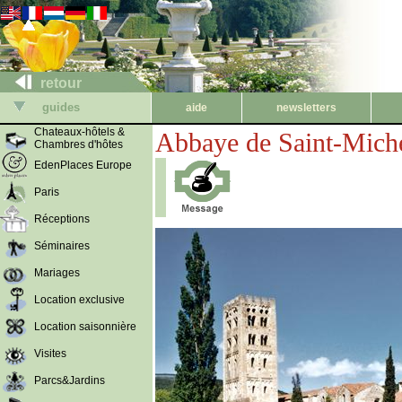
retour
guides
aide
newsletters
Chateaux-hôtels &
Abbaye de Saint-Mich
Chambres d'hôtes
EdenPlaces Europe
Paris
Réceptions
Séminaires
Mariages
Location exclusive
Location saisonnière
Visites
Parcs&Jardins