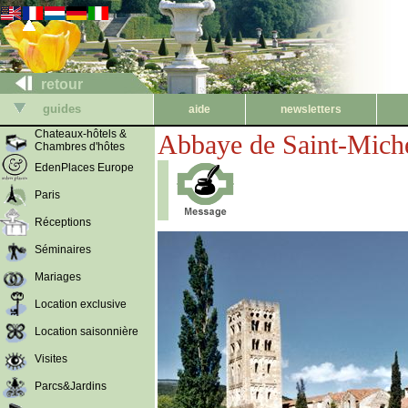
retour
guides
aide
newsletters
Chateaux-hôtels &
Abbaye de Saint-Mich
Chambres d'hôtes
EdenPlaces Europe
Paris
Réceptions
Séminaires
Mariages
Location exclusive
Location saisonnière
Visites
Parcs&Jardins