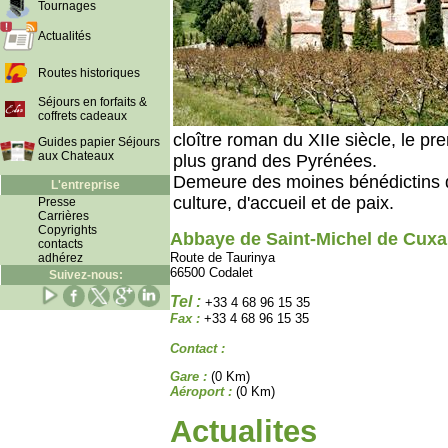
Tournages
Actualités
Routes historiques
Séjours en forfaits &
coffrets cadeaux
cloître roman du XIIe siècle, le pr
Guides papier Séjours
aux Chateaux
plus grand des Pyrénées.
Demeure des moines bénédictins de
L'entreprise
culture, d'accueil et de paix.
Presse
Carrières
Copyrights
Abbaye de Saint-Michel de Cuxa
contacts
Route de Taurinya
adhérez
66500 Codalet
Suivez-nous:
Tel :
+33 4 68 96 15 35
Fax :
+33 4 68 96 15 35
Contact :
Gare :
(0 Km)
Aéroport :
(0 Km)
Actualites