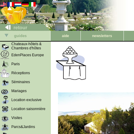
retour
guides
aide
newsletters
Chateaux-hôtels &
Chambres d'hôtes
EdenPlaces Europe
Paris
Réceptions
Séminaires
Mariages
Location exclusive
Location saisonnière
Visites
Parcs&Jardins