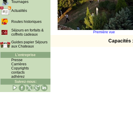
Tournages
Actualités
Routes historiques
Séjours en forfaits &
Première vue
coffrets cadeaux
Capacités 
Guides papier Séjours
aux Chateaux
L'entreprise
Presse
Carrières
Copyrights
contacts
adhérez
Suivez-nous: