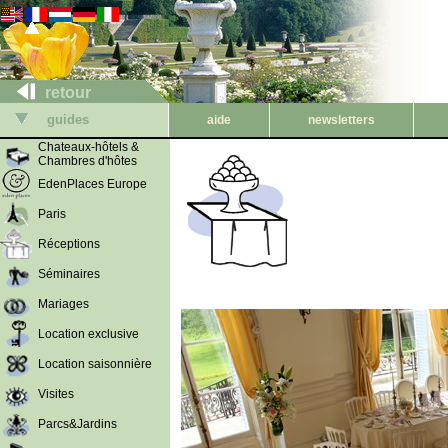
retour
guides
aide
newsletters
Chateaux-hôtels &
Chambres d'hôtes
EdenPlaces Europe
Paris
Réceptions
Séminaires
Mariages
Location exclusive
Location saisonnière
Visites
Parcs&Jardins