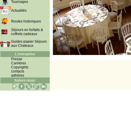
Tournages
Actualités
Routes historiques
Séjours en forfaits &
coffrets cadeaux
Guides papier Séjours
aux Chateaux
L'entreprise
Presse
Carrières
Copyrights
contacts
adhérez
Suivez-nous: