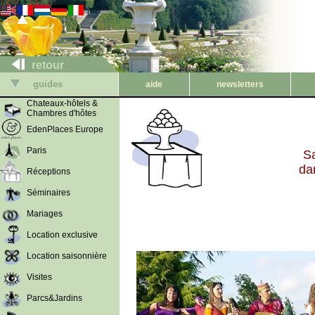
retour
guides
aide
newsletters
Chateaux-hôtels &
Chambres d'hôtes
EdenPlaces Europe
Paris
Sa
da
Réceptions
Séminaires
Mariages
Location exclusive
Location saisonnière
Visites
Parcs&Jardins