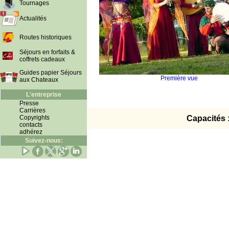
Tournages
Actualités
Routes historiques
Séjours en forfaits &
coffrets cadeaux
Guides papier Séjours
Première vue
aux Chateaux
L'entreprise
Presse
Carrières
Copyrights
Capacités 
contacts
adhérez
Suivez-nous: