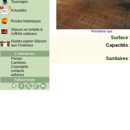
Tournages
Actualités
Routes historiques
Séjours en forfaits &
Première vue
coffrets cadeaux
Surface 
Guides papier Séjours
Capacités 
aux Chateaux
L'entreprise
Sanitaires 
Presse
Carrières
Copyrights
contacts
adhérez
Suivez-nous: