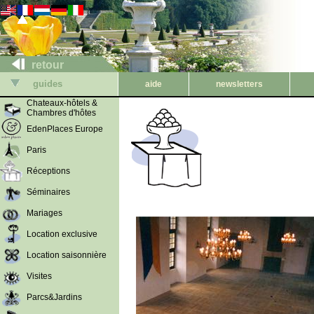
retour
guides
aide
newsletters
Chateaux-hôtels &
Chambres d'hôtes
EdenPlaces Europe
Paris
Réceptions
Séminaires
Mariages
Location exclusive
Location saisonnière
Visites
Parcs&Jardins