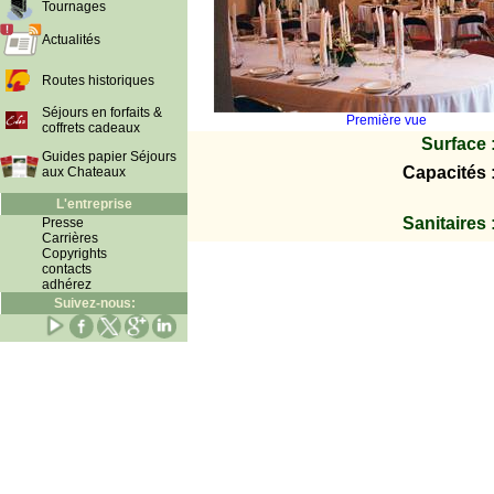
Tournages
Actualités
Routes historiques
Séjours en forfaits &
Première vue
coffrets cadeaux
Surface 
Guides papier Séjours
Capacités 
aux Chateaux
L'entreprise
Sanitaires 
Presse
Carrières
Copyrights
contacts
adhérez
Suivez-nous: