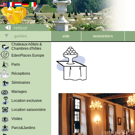
retour
guides
aide
newsletters
Chateaux-hôtels &
Chambres d'hôtes
EdenPlaces Europe
Paris
Réceptions
Séminaires
Mariages
Location exclusive
Location saisonnière
Visites
Parcs&Jardins