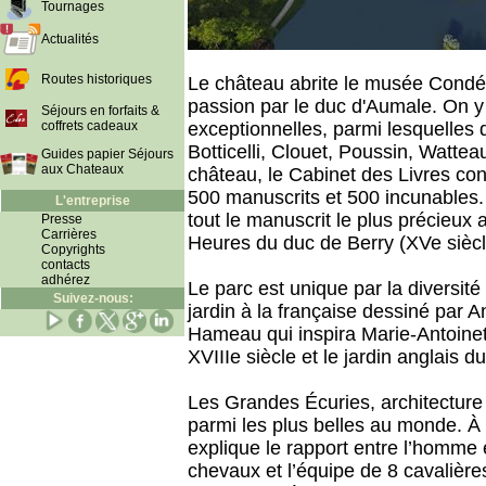
Tournages
Actualités
Routes historiques
Le château abrite le musée Condé,
passion par le duc d'Aumale. On y
Séjours en forfaits &
coffrets cadeaux
exceptionnelles, parmi lesquelles
Botticelli, Clouet, Poussin, Wattea
Guides papier Séjours
aux Chateaux
château, le Cabinet des Livres co
500 manuscrits et 500 incunables
L'entreprise
tout le manuscrit le plus précieux
Presse
Carrières
Heures du duc de Berry (XVe siècl
Copyrights
contacts
adhérez
Le parc est unique par la diversité
Suivez-nous:
jardin à la française dessiné par A
Hameau qui inspira Marie-Antoinett
XVIIIe siècle et le jardin anglais d
Les Grandes Écuries, architecture 
parmi les plus belles au monde. À 
explique le rapport entre l’homme 
chevaux et l’équipe de 8 cavalière