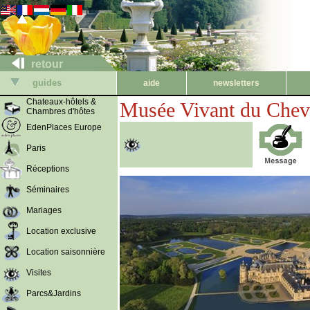
retour
guides
aide
newsletters
Chateaux-hôtels &
Musée Vivant du Chev
Chambres d'hôtes
EdenPlaces Europe
Paris
Réceptions
Séminaires
Mariages
Location exclusive
Location saisonnière
Visites
Parcs&Jardins