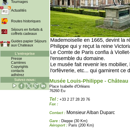
Tournages
Actualités
Routes historiques
Séjours en forfaits &
coffrets cadeaux
Mademoiselle en 1665, devint la ré
Guides papier Séjours
aux Chateaux
Philippe qui y reçut la reine Victori
Le Comte de Paris confia à Viollet
L'entreprise
l'ensemble du domaine.
Presse
Carrières
Le musée fait revenir les mobilier, 
Copyrights
l'orfèvrerie, etc... qui garnirent ce
contacts
adhérez
Suivez-nous:
Musée Louis-Philippe - Château
Place Isabelle d'Orléans
76260 Eu
Tel :
+33 2 27 28 20 76
Fax :
Monsieur Alban Duparc
Contact :
Gare :
Dieppe (30 Km)
Aéroport :
Paris (200 Km)