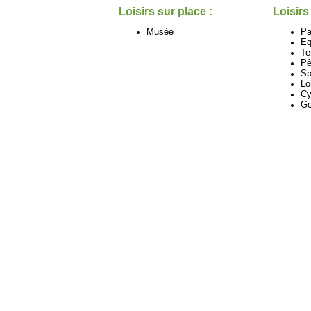
Loisirs sur place :
Loisirs
Musée
Pa
Eq
Te
Pê
Sp
Lo
Cy
Go