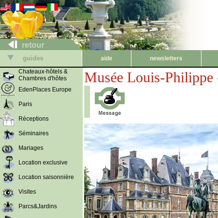
retour
guides
aide
newsletters
Chateaux-hôtels &
Musée Louis-Philippe 
Chambres d'hôtes
EdenPlaces Europe
Paris
Réceptions
Séminaires
Mariages
Location exclusive
Location saisonnière
Visites
Parcs&Jardins