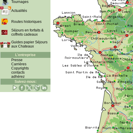
Tournages
Actualités
Routes historiques
Séjours en forfaits &
coffrets cadeaux
Guides papier Séjours
aux Chateaux
L'entreprise
Presse
Carrières
Copyrights
contacts
adhérez
Suivez-nous: