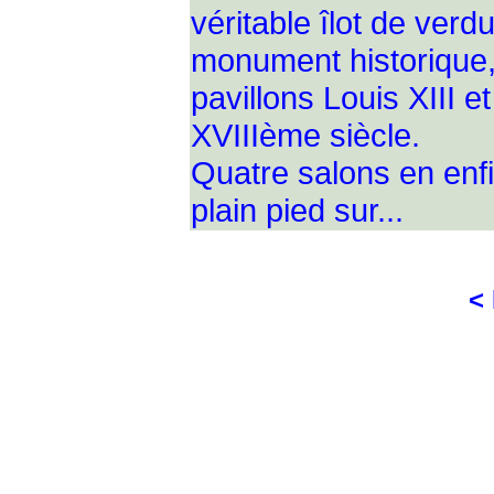
véritable îlot de ver
monument historique
pavillons Louis XIII e
XVIIIème siècle.
Quatre salons en enfi
plain pied sur...
<