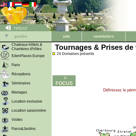
retour
guides
aide
newsletters
Chateaux-hôtels &
Tournages & Prises de
Chambres d'hôtes
24 Domaines présents
EdenPlaces Europe
Paris
Réceptions
>
FOCUS
Séminaires
Définissez le péri
Mariages
Location exclusive
Location saisonnière
Visites
Parcs&Jardins