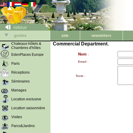
retour
guides
aide
newsletters
Commercial Department.
Chateaux-hôtels &
Chambres d'hôtes
Nom
EdenPlaces Europe
:
Email :
Paris
Réceptions
Texte :
Séminaires
Mariages
Location exclusive
Location saisonnière
Visites
Parcs&Jardins