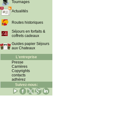
Tournages
Actualités
Routes historiques
Séjours en forfaits &
coffrets cadeaux
Guides papier Séjours
aux Chateaux
L'entreprise
Presse
Carrières
Copyrights
contacts
adhérez
Suivez-nous: