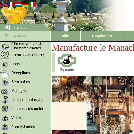
retour
guides
aide
newsletters
Chateaux-hôtels &
Manufacture le Manac
Chambres d'hôtes
EdenPlaces Europe
Paris
Réceptions
Séminaires
Mariages
Location exclusive
Location saisonnière
Visites
Parcs&Jardins