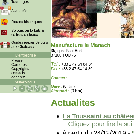
Tournages
Actualités
Routes historiques
Séjours en forfaits &
coffrets cadeaux
Guides papier Séjours
Manufacture le Manach
aux Chateaux
35, quai Paul Bert
37100 TOURS
L'entreprise
Presse
Tel :
+33 2 47 54 84 34
Carrières
Copyrights
Fax :
+33 2 47 54 14 89
contacts
adhérez
Contact :
Suivez-nous:
Gare :
(0 Km)
Aéroport :
(0 Km)
Actualites
La Toussaint au châtea
...
Cliquez pour lire la sui
à partir du 24/12/2019 -