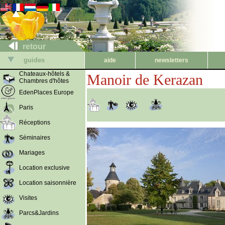
retour
guides
aide
newsletters
Chateaux-hôtels &
Manoir de Kerazan
Chambres d'hôtes
EdenPlaces Europe
Paris
Réceptions
Séminaires
Mariages
Location exclusive
Location saisonnière
Visites
Parcs&Jardins