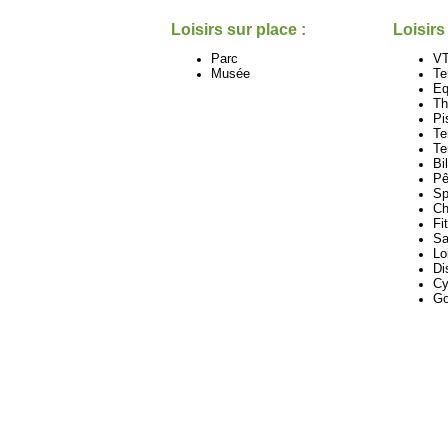
Loisirs sur place :
Loisirs
Parc
V
Musée
Te
Eq
Th
Pi
Te
Te
Bi
Pê
Sp
Ch
Fi
Sa
Lo
Di
Cy
Go