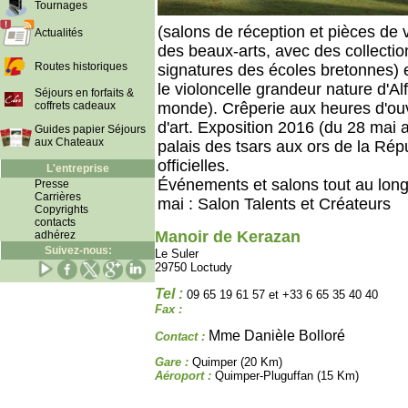
Tournages
(salons de réception et pièces de v
Actualités
des beaux-arts, avec des collecti
Routes historiques
signatures des écoles bretonnes) 
le violoncelle grandeur nature d'A
Séjours en forfaits &
coffrets cadeaux
monde). Crêperie aux heures d'ou
d'art. Exposition 2016 (du 28 mai 
Guides papier Séjours
aux Chateaux
palais des tsars aux ors de la Rép
officielles.
L'entreprise
Événements et salons tout au long 
Presse
Carrières
mai : Salon Talents et Créateurs
Copyrights
contacts
Manoir de Kerazan
adhérez
Suivez-nous:
Le Suler
29750 Loctudy
Tel :
09 65 19 61 57 et +33 6 65 35 40 40
Fax :
Mme Danièle Bolloré
Contact :
Gare :
Quimper (20 Km)
Aéroport :
Quimper-Pluguffan (15 Km)