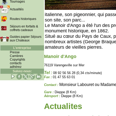
Tournages
Actualités
italienne, son pigeonnier, qui pas
Routes historiques
son site, son parc...
Le Manoir d'Ango a été l'un des 
Séjours en forfaits &
coffrets cadeaux
monument historique, en 1862.
Situé au cœur du Pays de Caux, p
Guides papier Séjours
aux Chateaux
nombreux artistes (George Braque,
amateurs de vieilles pierres.
L'entreprise
Presse
Manoir d'Ango
Carrières
Copyrights
contacts
76119 Varengeville sur Mer
adhérez
Suivez-nous:
Tel :
08 92 56 56 28 (0,34 cts/minute)
Fax :
01 47 55 63 01
Monsieur Labouret ou Madame
Contact :
Gare :
Dieppe (8 Km)
Aéroport :
Dieppe (8 Km)
Actualites