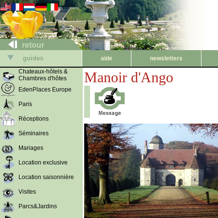
retour
guides
aide
newsletters
Chateaux-hôtels &
Manoir d'Ango
Chambres d'hôtes
EdenPlaces Europe
Paris
Réceptions
Séminaires
Mariages
Location exclusive
Location saisonnière
Visites
Parcs&Jardins