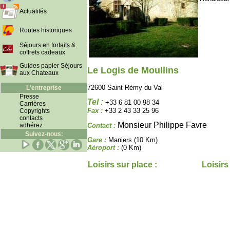
Actualités
Routes historiques
Séjours en forfaits &
coffrets cadeaux
Guides papier Séjours
Le Logis de Moullins
aux Chateaux
72600 Saint Rémy du Val
L'entreprise
Presse
Tel :
+33 6 81 00 98 34
Carrières
Fax :
+33 2 43 33 25 96
Copyrights
contacts
Monsieur Philippe Favre
adhérez
Contact :
Suivez-nous:
Gare :
Maniers (10 Km)
Aéroport :
(0 Km)
Loisirs sur place :
Loisirs