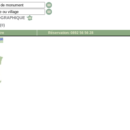
EOGRAPHIQUE
(
)
0
tre
Réservation: 0892 56 56 28
ion