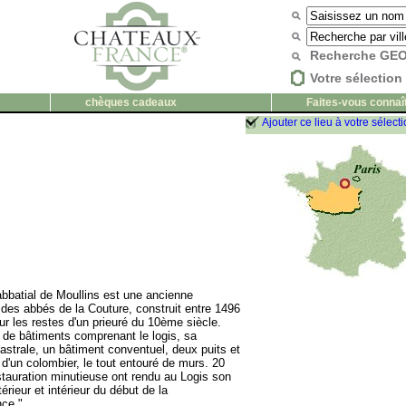
Recherche G
Votre sélection 
chèques cadeaux
Faites-vous connaî
Ajouter ce lieu à votre sélect
abbatial de Moullins est une ancienne
des abbés de la Couture, construit entre 1496
ur les restes d'un prieuré du 10ème siècle.
de bâtiments comprenant le logis, sa
astrale, un bâtiment conventuel, deux puits et
 d'un colombier, le tout entouré de murs. 20
stauration minutieuse ont rendu au Logis son
érieur et intérieur du début de la
ce."