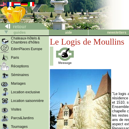
retour
guides
aide
newsletters
Chateaux-hôtels &
Le Logis de Moullins
Chambres d'hôtes
EdenPlaces Europe
Paris
Réceptions
Séminaires
Mariages
Location exclusive
"Le logis 
résidence 
Location saisonnière
et 1510, s
Ensemble 
Visites
chapelle c
les restes
Parcs&Jardins
ans de re
aspect ext
Tournages
Renaissan