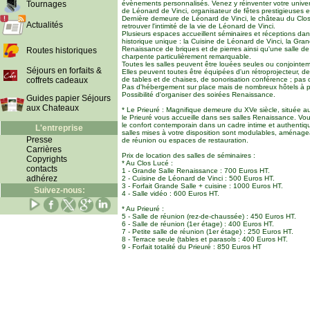
Tournages
évènements personnalisés. Venez y réinventer votre univers
de Léonard de Vinci, organisateur de fêtes prestigieuses e
Dernière demeure de Léonard de Vinci, le château du Clo
Actualités
retrouver l'intimité de la vie de Léonard de Vinci.
Plusieurs espaces accueillent séminaires et réceptions da
historique unique : la Cuisine de Léonard de Vinci, la Gra
Renaissance de briques et de pierres ainsi qu'une salle de
Routes historiques
charpente particulièrement remarquable.
Toutes les salles peuvent être louées seules ou conjointe
Séjours en forfaits &
Elles peuvent toutes être équipées d'un rétroprojecteur, d
coffrets cadeaux
de tables et de chaises, de sonorisation conférence ; pas 
Pas d'hébergement sur place mais de nombreux hôtels à p
Possibilité d'organiser des soirées Renaissance.
Guides papier Séjours
aux Chateaux
* Le Prieuré : Magnifique demeure du XVe siècle, située a
le Prieuré vous accueille dans ses salles Renaissance. Vou
le confort contemporain dans un cadre intime et authentiq
L'entreprise
salles mises à votre disposition sont modulables, aménage
Presse
de réunion ou espaces de restauration.
Carrières
Prix de location des salles de séminaires :
Copyrights
* Au Clos Lucé :
contacts
1 - Grande Salle Renaissance : 700 Euros HT.
adhérez
2 - Cuisine de Léonard de Vinci : 500 Euros HT.
3 - Forfait Grande Salle + cuisine : 1000 Euros HT.
Suivez-nous:
4 - Salle vidéo : 600 Euros HT.
* Au Prieuré :
5 - Salle de réunion (rez-de-chaussée) : 450 Euros HT.
6 - Salle de réunion (1er étage) : 400 Euros HT.
7 - Petite salle de réunion (1er étage) : 250 Euros HT.
8 - Terrace seule (tables et parasols : 400 Euros HT.
9 - Forfait totalité du Prieuré : 850 Euros HT