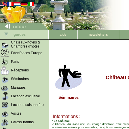
retour
guides
aide
newsletters
Chateaux-hôtels &
Chambres d'hôtes
EdenPlaces Europe
Paris
Réceptions
Château 
Séminaires
Mariages
Location exclusive
Séminaires
Location saisonnière
Visites
Informations :
* Le Château :
Parcs&Jardins
Le Château du Clos Lucé, lieu chargé d'histoire, offre plusi
de mises en scènes pour vos fêtes, réceptions, mariages o