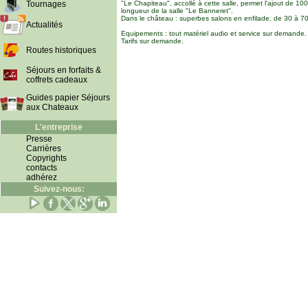
Tournages
"Le Chapiteau", accollé à cette salle, permet l'ajout de 100
longueur de la salle "Le Banneret".
Dans le château : superbes salons en enfilade, de 30 à 70
Actualités
Equipements : tout matériel audio et service sur demande.
Tarifs sur demande.
Routes historiques
Séjours en forfaits &
coffrets cadeaux
Guides papier Séjours
aux Chateaux
L'entreprise
Presse
Carrières
Copyrights
contacts
adhérez
Suivez-nous: