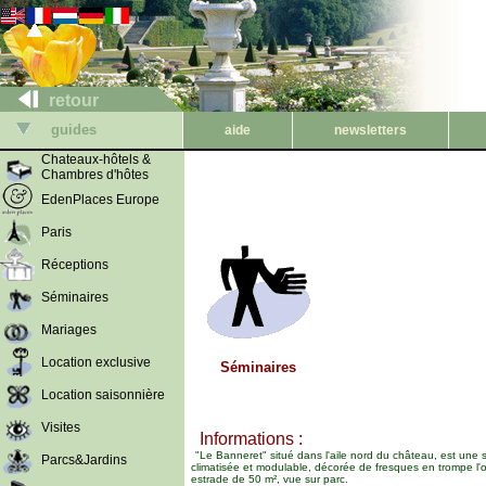
retour
guides
aide
newsletters
Chateaux-hôtels &
Chambres d'hôtes
EdenPlaces Europe
Paris
Réceptions
Séminaires
Mariages
Location exclusive
Séminaires
Location saisonnière
Visites
Informations :
"Le Banneret" situé dans l'aile nord du château, est une s
Parcs&Jardins
climatisée et modulable, décorée de fresques en trompe l'oe
estrade de 50 m², vue sur parc.